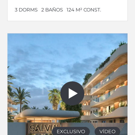
3 DORMS
2 BAÑOS
124 M² CONST.
EXCLUSIVO
VÍDEO