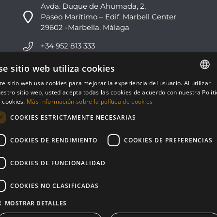
Avda. Duque de Ahumada, 2,
Paseo Marítimo – Edif. Marbell Center
29602 -Marbella, Málaga
+34 952 813 333
info@nvoga.com
se sitio web utiliza cookies
te sitio web usa cookies para mejorar la experiencia del usuario. Al utilizar
ENGLISH
C. del Ciervo, 1D
estro sitio web, usted acepta todas las cookies de acuerdo con nuestra Polít
Urbanización Los Monteros
 cookies.
Más información sobre la política de cookies
ESPAÑOL
29603 -Marbella, Málaga
COOKIES ESTRICTAMENTE NECESARIAS
+34 951 178 270
COOKIES DE RENDIMIENTO
COOKIES DE PREFERENCIAS
info@nvoga.com
COOKIES DE FUNCIONALIDAD
COOKIES NO CLASIFICADAS
MOSTRAR DETALLES