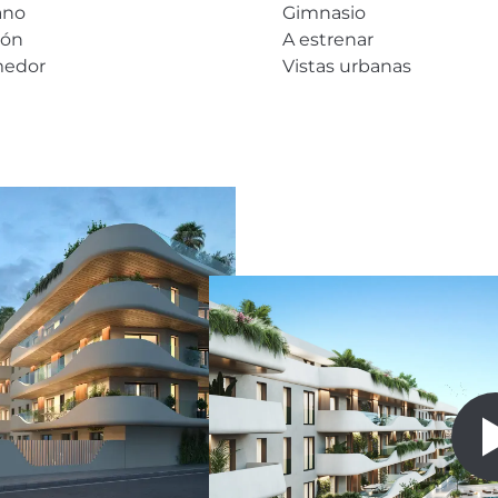
ano
Gimnasio
cón
A estrenar
edor
Vistas urbanas