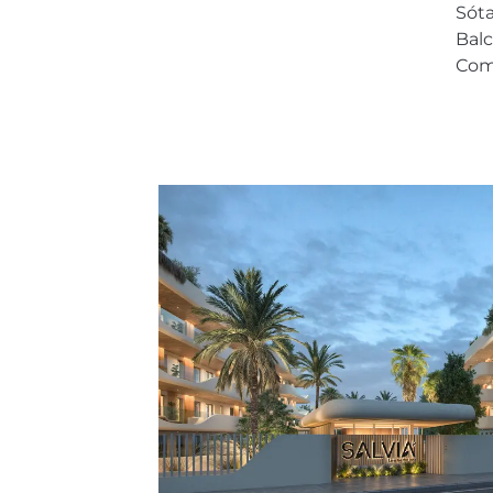
Sót
Bal
Com