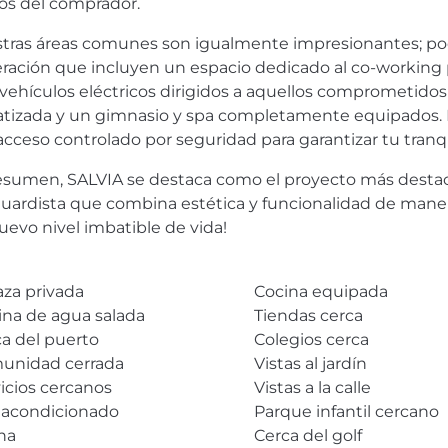
os del comprador.
tras áreas comunes son igualmente impresionantes; podr
ración que incluyen un espacio dedicado al co-working p
 vehículos eléctricos dirigidos a aquellos comprometidos 
atizada y un gimnasio y spa completamente equipados. 
acceso controlado por seguridad para garantizar tu tranq
esumen,
SALVIA
se destaca como el proyecto más destaca
uardista que combina estética y funcionalidad de maner
uevo nivel imbatible de vida!
aza privada
Cocina equipada
ina de agua salada
Tiendas cerca
a del puerto
Colegios cerca
unidad cerrada
Vistas al jardín
icios cercanos
Vistas a la calle
 acondicionado
Parque infantil cercano
na
Cerca del golf