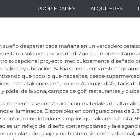
PROPIEDADES
ALQUILERES
NTE APARTAME
 PLAYA EN SAN
n sueño despertar cada mañana en un verdadero paraíso
A, MARBELLA.
ias están a solo unos pasos de distancia. Te presentamos
tro excepcional proyecto, meticulosamente diseñado pa
ionalidad y ubicación. Salvia se encuentra estratégicam
ntizando que todo lo que necesites, desde supermercados
cos, esté al alcance de tu mano. Además, disfrutarás de 
 y pádel de la zona, campos de golf, restaurantes y clube
apartamentos se construirán con materiales de alta cal
anos e iluminados. Disponibles en configuraciones de 2,
os contarán con interiores amplios que alcanzan hasta 195
ad es un reflejo del diseño contemporáneo y la elegancia
s una plaza de garaje y un trastero sin costo adicional,