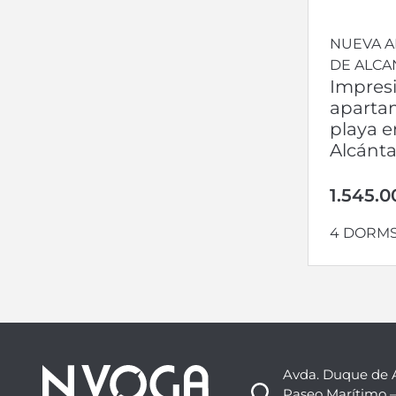
NUEVA A
DE ALCA
Impres
apartam
playa e
Alcánta
1.545.0
4 DORM
Avda. Duque de 
Paseo Marítimo –