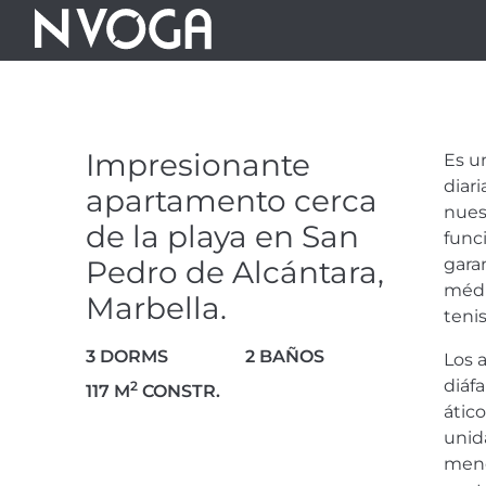
IMPRESIONA
CERCA DE LA
Impresionante
Es u
DE ALCÁNTAR
diar
apartamento cerca
nues
de la playa en San
func
Pedro de Alcántara,
gara
1.250.000 €
médi
Marbella.
tenis
3 DORMS
2 BAÑOS
Los 
diáf
2
117 M
CONSTR.
VIEW VIDEO
11 FOTOS
átic
unid
meno