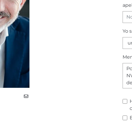
apel
Yo 
Men
H