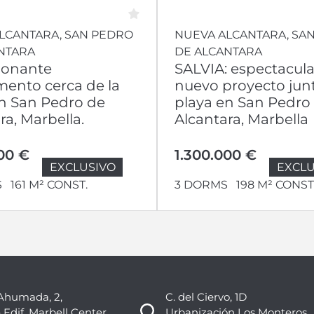
LCANTARA, SAN PEDRO
NUEVA ALCANTARA, SA
NTARA
DE ALCANTARA
ionante
SALVIA: espectacula
ento cerca de la
nuevo proyecto junt
n San Pedro de
playa en San Pedro
ra, Marbella.
Alcantara, Marbella
00 €
1.300.000 €
EXCLUSIVO
EXCLU
S
161 M² CONST.
3 DORMS
198 M² CONST
Ahumada, 2,
C. del Ciervo, 1D
 Edif. Marbell Center
Urbanización Los Monteros