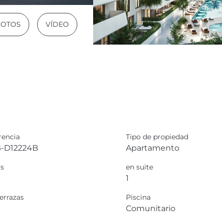
 FOTOS
VÍDEO
rencia
Tipo de propiedad
-D12224B
Apartamento
s
en suite
1
errazas
Piscina
Comunitario