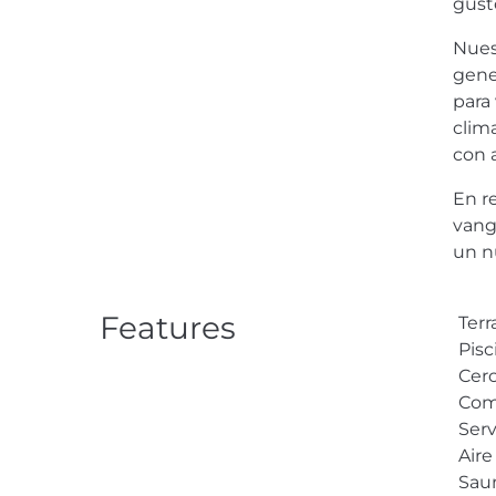
gust
Nues
gene
para
clim
con 
En r
vang
un n
Features
Terr
Pisc
Cerc
Com
Serv
Aire
Sau