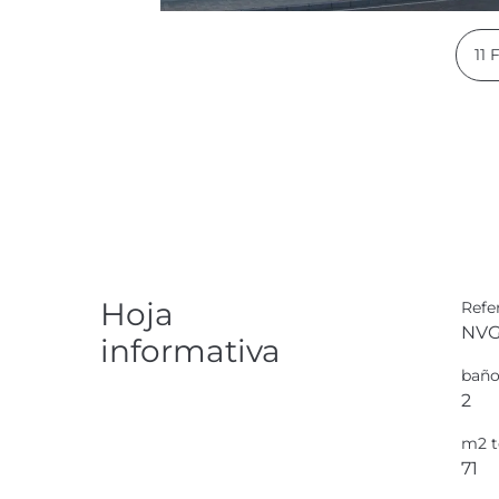
11
Hoja
Refe
NVG
informativa
baño
2
m2 t
71