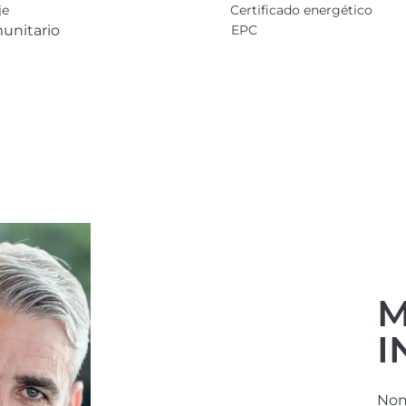
je
Certificado energético
unitario
EPC
M
I
Nom