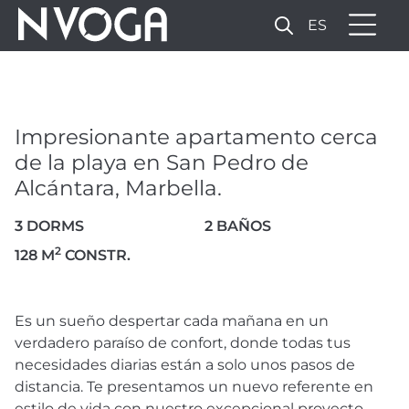
ES
IMPRESIONANTE
APARTAMENTO CERCA DE
LA PLAYA EN SAN PEDRO
Impresionante apartamento cerca
DE ALCÁNTARA,
de la playa en San Pedro de
MARBELLA.
Alcántara, Marbella.
990.000 €
3 DORMS
2 BAÑOS
2
128 M
CONSTR.
VIEW VIDEO
11 FOTOS
Es un sueño despertar cada mañana en un
verdadero paraíso de confort, donde todas tus
necesidades diarias están a solo unos pasos de
distancia. Te presentamos un nuevo referente en
estilo de vida con nuestro excepcional proyecto,