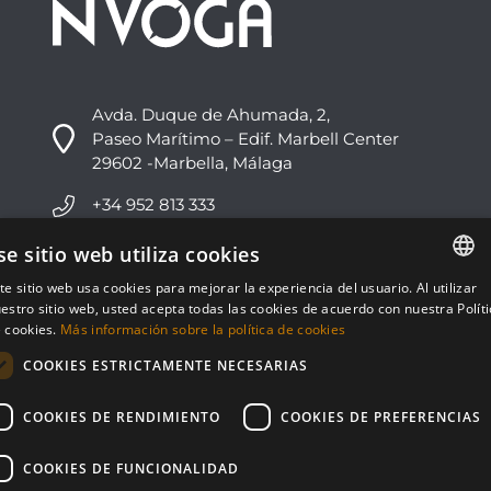
Avda. Duque de Ahumada, 2,
Paseo Marítimo – Edif. Marbell Center
29602 -Marbella, Málaga
+34 952 813 333
info@nvoga.com
se sitio web utiliza cookies
te sitio web usa cookies para mejorar la experiencia del usuario. Al utilizar
ENGLISH
C. del Ciervo, 1D
estro sitio web, usted acepta todas las cookies de acuerdo con nuestra Polít
Urbanización Los Monteros
 cookies.
Más información sobre la política de cookies
ESPAÑOL
29603 -Marbella, Málaga
COOKIES ESTRICTAMENTE NECESARIAS
+34 951 178 270
COOKIES DE RENDIMIENTO
COOKIES DE PREFERENCIAS
info@nvoga.com
COOKIES DE FUNCIONALIDAD