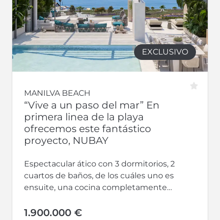
EXCLUSIVO
MANILVA BEACH
“Vive a un paso del mar” En
primera linea de la playa
ofrecemos este fantástico
proyecto, NUBAY
Espectacular ático con 3 dormitorios, 2
cuartos de baños, de los cuáles uno es
ensuite, una cocina completamente
equipada y abierta hacia un gran salón-
comedor....
1.900.000 €