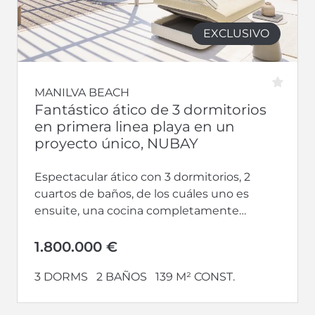
EXCLUSIVO
MANILVA BEACH
Fantástico ático de 3 dormitorios
en primera linea playa en un
proyecto único, NUBAY
Espectacular ático con 3 dormitorios, 2
cuartos de baños, de los cuáles uno es
ensuite, una cocina completamente
equipada y abierta hacia un gran salón-
comedor....
1.800.000 €
3 DORMS
2 BAÑOS
139 M² CONST.