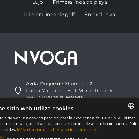
Lujo
Primera línea de playa
Primera línea de golf
En exclusiva
Avda. Duque de Ahumada, 2,
Paseo Marítimo – Edif. Marbell Center
29602 -Marbella, Málaga
se sitio web utiliza cookies
+34 952 813 333
te sitio web usa cookies para mejorar la experiencia del usuario. Al utilizar
info@nvoga.com
ENGLISH
estro sitio web, usted acepta todas las cookies de acuerdo con nuestra Polít
 cookies.
Más información sobre la política de cookies
ESPAÑOL
C. del Ciervo, 1D