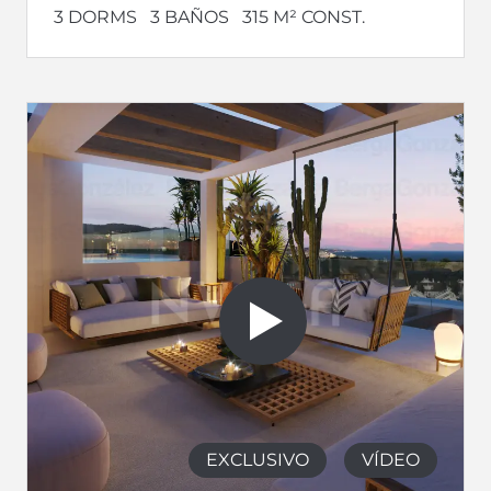
3 DORMS
3 BAÑOS
315 M² CONST.
EXCLUSIVO
VÍDEO