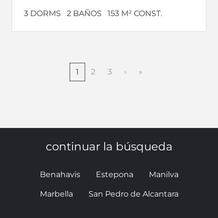
3 DORMS
2 BAÑOS
153 M² CONST.
1
2
3
›
»
continuar la búsqueda
Benahavis
Estepona
Manilva
Marbella
San Pedro de Alcantara