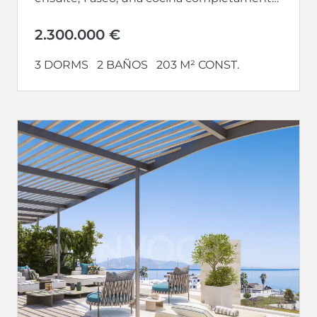
equipada y abierta hacia un...
2.300.000 €
3 DORMS
2 BAÑOS
203 M² CONST.