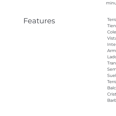
minu
Features
Terr
Tien
Cole
Vist
Inte
Arm
Lado
Tra
Sem
Sue
Terr
Bal
Cris
Bar