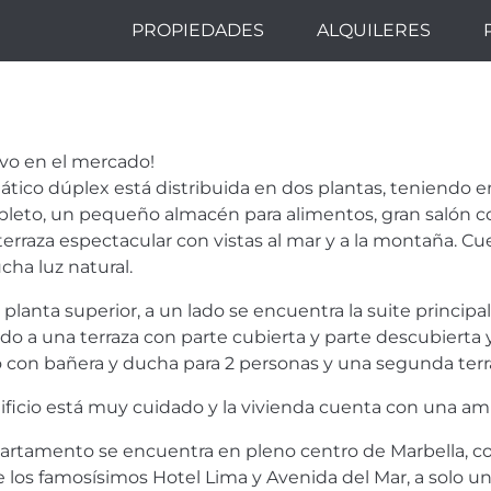
PROPIEDADES
ALQUILERES
ICO DUPLEX E
ENTRO CON PLA
vo en el mercado!
UIDA.
ático dúplex está distribuida en dos plantas, teniendo en
leto, un pequeño almacén para alimentos, gran salón c
terraza espectacular con vistas al mar y a la montaña. Cue
cha luz natural.
a planta superior, a un lado se encuentra la suite princi
ado a una terraza con parte cubierta y parte descubierta 
 con bañera y ducha para 2 personas y una segunda terraz
dificio está muy cuidado y la vivienda cuenta con una amp
partamento se encuentra en pleno centro de Marbella, c
e los famosísimos Hotel Lima y Avenida del Mar, a solo un