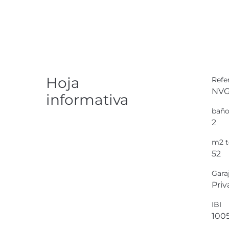
Hoja
Refe
NVG
informativa
baño
2
m2 t
52
Gara
Pri
IBI
100