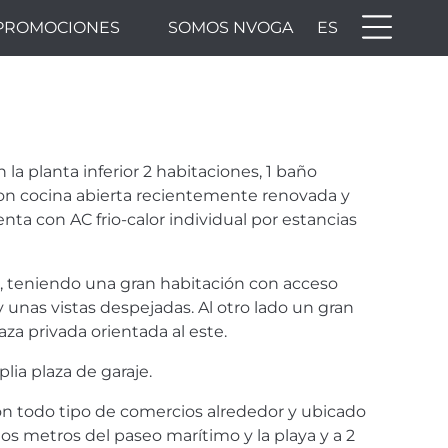
PROMOCIONES
SOMOS NVOGA
ES
N
ZA DE
 la planta inferior 2 habitaciones, 1 baño
on cocina abierta recientemente renovada y
nta con AC frio-calor individual por estancias
pal, teniendo una gran habitación con acceso
y unas vistas despejadas. Al otro lado un gran
a privada orientada al este.
lia plaza de garaje.
on todo tipo de comercios alrededor y ubicado
os metros del paseo marítimo y la playa y a 2