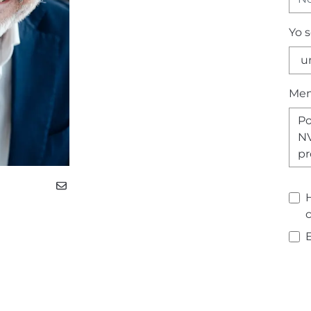
Yo 
Men
H