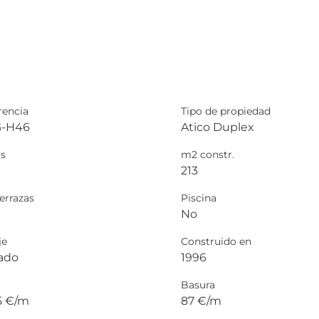
rencia
Tipo de propiedad
-H46
Atico Duplex
s
m2 constr.
213
errazas
Piscina
No
je
Construido en
vado
1996
Basura
5 €/m
87 €/m