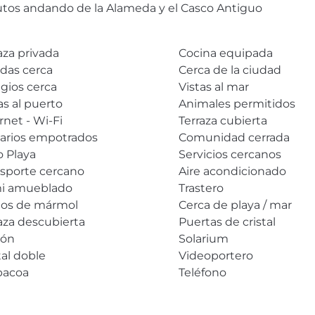
tos andando de la Alameda y el Casco Antiguo
aza privada
Cocina equipada
das cerca
Cerca de la ciudad
gios cerca
Vistas al mar
as al puerto
Animales permitidos
rnet - Wi-Fi
Terraza cubierta
arios empotrados
Comunidad cerrada
 Playa
Servicios cercanos
nsporte cercano
Aire acondicionado
i amueblado
Trastero
los de mármol
Cerca de playa / mar
aza descubierta
Puertas de cristal
cón
Solarium
tal doble
Videoportero
bacoa
Teléfono