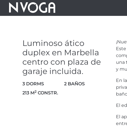
LUMINOSO ÁT
MARBELLA C
Luminoso ático
¡Nue
GARAJE INCL
Este 
duplex en Marbella
comp
centro con plaza de
una 
garaje incluida.
y mu
1.350.000 €
En l
3 DORMS
2 BAÑOS
priv
2
213 M
CONSTR.
baño
VIEW VIDEO
31 FOTOS
El e
El a
entr