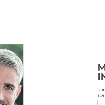
M
I
Nom
apel