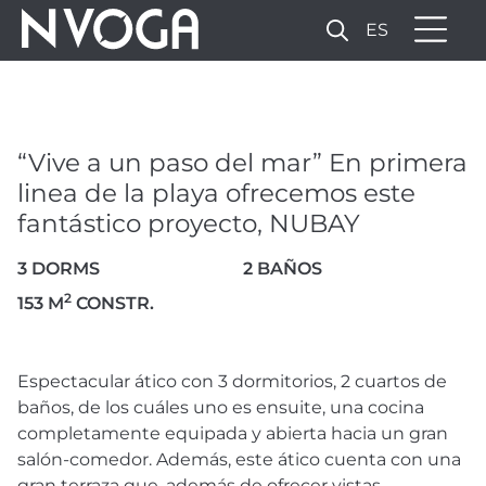
ES
“VIVE A UN PASO DEL MAR”
EN PRIMERA LINEA DE LA
PLAYA OFRECEMOS ESTE
“Vive a un paso del mar” En primera
FANTÁSTICO PROYECTO,
linea de la playa ofrecemos este
NUBAY
fantástico proyecto, NUBAY
1.900.000 €
3 DORMS
2 BAÑOS
2
153 M
CONSTR.
29 FOTOS
Espectacular ático con 3 dormitorios, 2 cuartos de
baños, de los cuáles uno es ensuite, una cocina
completamente equipada y abierta hacia un gran
salón-comedor. Además, este ático cuenta con una
gran terraza que, además de ofrecer vistas