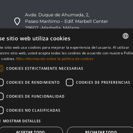
Avda. Duque de Ahumada, 2,
Paseo Marítimo – Edif. Marbell Center
29602 -Marbella, Málaga
se sitio web utiliza cookies
+34 952 813 333
te sitio web usa cookies para mejorar la experiencia del usuario. Al utilizar
info@nvoga.com
ENGLISH
estro sitio web, usted acepta todas las cookies de acuerdo con nuestra Polít
 cookies.
Más información sobre la política de cookies
ESPAÑOL
C. del Ciervo, 1D
COOKIES ESTRICTAMENTE NECESARIAS
Urbanización Los Monteros
29603 -Marbella, Málaga
COOKIES DE RENDIMIENTO
COOKIES DE PREFERENCIAS
+34 951 178 270
COOKIES DE FUNCIONALIDAD
info@nvoga.com
COOKIES NO CLASIFICADAS
MOSTRAR DETALLES
ACEPTAR TODO
RECHAZAR TODO