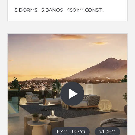
5 DORMS
5 BAÑOS
450 M² CONST.
EXCLUSIVO
VÍDEO