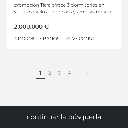
promoción Tiara ofrece 3 dormitorios en
suite, espacios luminosos y amplias terrazas
con espectaculares vistas al Mediterráneo y
al...
2.000.000 €
3 DORMS
3 BAÑOS
176 M² CONST.
1
2
3
4
›
»
continuar la búsqueda