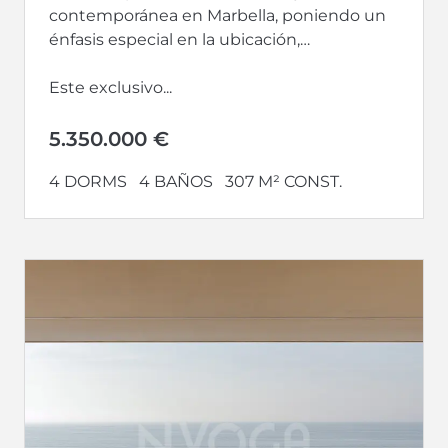
contemporánea en Marbella, poniendo un
énfasis especial en la ubicación,
arquitectura de vanguardia, seguridad,
privacidad, salud y sostenibilidad.
Este exclusivo...
5.350.000 €
4 DORMS
4 BAÑOS
307 M² CONST.