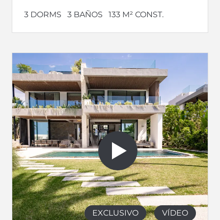
3 DORMS
3 BAÑOS
133 M² CONST.
EXCLUSIVO
VÍDEO