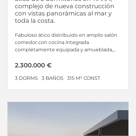
complejo de nueva construcción
con vistas panorámicas al mar y
toda la costa.
Fabuloso ático distribuido en amplio salón
comedor con cocina integrada
completamente equipada y amueblada,
aseo de invitados y salida a gran terraza
desde donde disfrutar...
2.300.000 €
3 DORMS
3 BAÑOS
315 M² CONST.