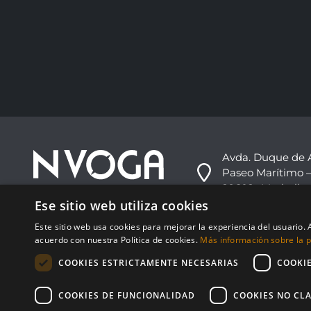
Avda. Duque de 
Paseo Marítimo –
29602 -Marbella,
Ese sitio web utiliza cookies
+34 952 813 333
Este sitio web usa cookies para mejorar la experiencia del usuario. A
info@nvoga.com
acuerdo con nuestra Política de cookies.
Más información sobre la po
COOKIES ESTRICTAMENTE NECESARIAS
COOKI
COOKIES DE FUNCIONALIDAD
COOKIES NO CLA