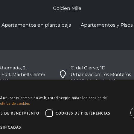
Golden Mile
Apartamentos en planta baja
Apartamentos y Pisos
Ahumada, 2,
C. del Ciervo, 1D
 Edif. Marbell Center
Urbanización Los Monteros
 Málaga
29603 -Marbella, Málaga
+34 951 178 270
l utilizar nuestro sitio web, usted acepta todas las cookies de
info@nvoga.com
lítica de cookies
ES DE RENDIMIENTO
COOKIES DE PREFERENCIAS
SIFICADAS