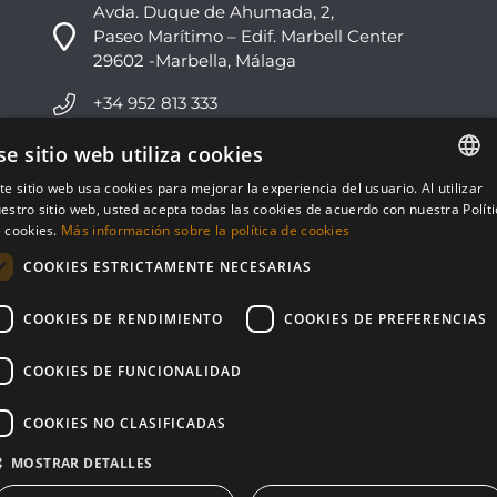
Avda. Duque de Ahumada, 2,
Paseo Marítimo – Edif. Marbell Center
29602 -Marbella, Málaga
+34 952 813 333
info@nvoga.com
se sitio web utiliza cookies
te sitio web usa cookies para mejorar la experiencia del usuario. Al utilizar
ENGLISH
C. del Ciervo, 1D
estro sitio web, usted acepta todas las cookies de acuerdo con nuestra Polít
Urbanización Los Monteros
 cookies.
Más información sobre la política de cookies
ESPAÑOL
29603 -Marbella, Málaga
COOKIES ESTRICTAMENTE NECESARIAS
+34 951 178 270
COOKIES DE RENDIMIENTO
COOKIES DE PREFERENCIAS
info@nvoga.com
COOKIES DE FUNCIONALIDAD
COOKIES NO CLASIFICADAS
MOSTRAR DETALLES