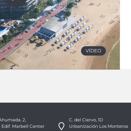
VÍDEO
Ahumada, 2,
C. del Ciervo, 1D
 Edif. Marbell Center
Urbanización Los Monteros