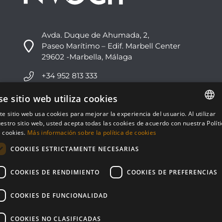
Avda. Duque de Ahumada, 2,
Paseo Marítimo – Edif. Marbell Center
29602 -Marbella, Málaga
+34 952 813 333
info@nvoga.com
se sitio web utiliza cookies
te sitio web usa cookies para mejorar la experiencia del usuario. Al utilizar
ENGLISH
C. del Ciervo, 1D
estro sitio web, usted acepta todas las cookies de acuerdo con nuestra Polít
Urbanización Los Monteros
 cookies.
Más información sobre la política de cookies
ESPAÑOL
29603 -Marbella, Málaga
COOKIES ESTRICTAMENTE NECESARIAS
+34 951 178 270
COOKIES DE RENDIMIENTO
COOKIES DE PREFERENCIAS
info@nvoga.com
COOKIES DE FUNCIONALIDAD
COOKIES NO CLASIFICADAS