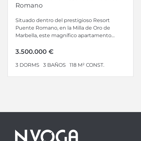
Romano
Situado dentro del prestigioso Resort
Puente Romano, en la Milla de Oro de
Marbella, este magnífico apartamento
reformado en planta baja ofrece una
combinación perfecta...
3.500.000 €
3 DORMS
3 BAÑOS
118 M² CONST.