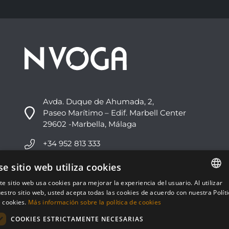
Avda. Duque de Ahumada, 2,
Paseo Marítimo – Edif. Marbell Center
29602 -Marbella, Málaga
+34 952 813 333
info@nvoga.com
se sitio web utiliza cookies
te sitio web usa cookies para mejorar la experiencia del usuario. Al utilizar
ENGLISH
C. del Ciervo, 1D
estro sitio web, usted acepta todas las cookies de acuerdo con nuestra Polít
Urbanización Los Monteros
 cookies.
Más información sobre la política de cookies
ESPAÑOL
29603 -Marbella, Málaga
COOKIES ESTRICTAMENTE NECESARIAS