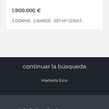
comedor con cocina integrada totalmente
amueblada y...
1.900.000 €
3 DORMS
2 BAÑOS
207 M² CONST.
continuar la búsqueda
Marbella Este