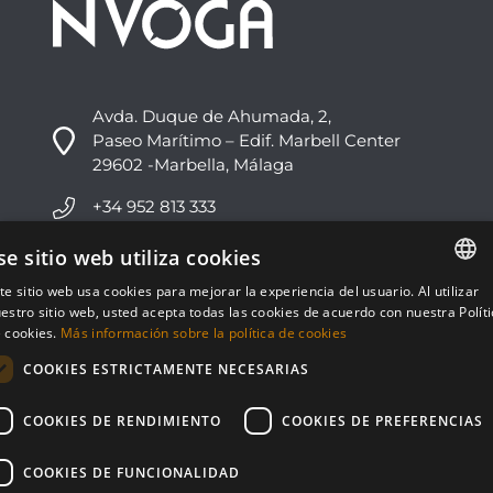
Avda. Duque de Ahumada, 2,
Paseo Marítimo – Edif. Marbell Center
29602 -Marbella, Málaga
+34 952 813 333
info@nvoga.com
se sitio web utiliza cookies
te sitio web usa cookies para mejorar la experiencia del usuario. Al utilizar
ENGLISH
C. del Ciervo, 1D
estro sitio web, usted acepta todas las cookies de acuerdo con nuestra Polít
Urbanización Los Monteros
 cookies.
Más información sobre la política de cookies
ESPAÑOL
29603 -Marbella, Málaga
COOKIES ESTRICTAMENTE NECESARIAS
+34 951 178 270
COOKIES DE RENDIMIENTO
COOKIES DE PREFERENCIAS
info@nvoga.com
COOKIES DE FUNCIONALIDAD