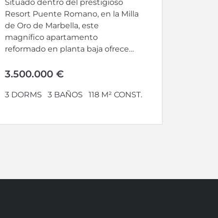
Situado dentro del prestigioso
Resort Puente Romano, en la Milla
de Oro de Marbella, este
magnífico apartamento
reformado en planta baja ofrece
una combinación perfecta...
3.500.000 €
3 DORMS
3 BAÑOS
118 M² CONST.