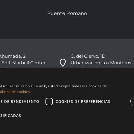
Puente Romano
Ahumada, 2,
C. del Ciervo, 1D
 Edif. Marbell Center
Urbanización Los Monteros
 Málaga
29603 -Marbella, Málaga
+34 951 178 270
l utilizar nuestro sitio web, usted acepta todas las cookies de
info@nvoga.com
lítica de cookies
ES DE RENDIMIENTO
COOKIES DE PREFERENCIAS
SIFICADAS