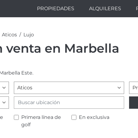
PROPIEDADES
ALQUILERES
Aticos
Lujo
n venta en Marbella
Marbella Este.
Aticos
Pr
de
Primera línea de
En exclusiva
golf