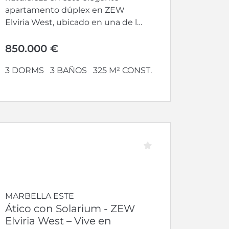
apartamento dúplex en ZEW
Elviria West, ubicado en una de las
zonas más...
850.000 €
3 DORMS
3 BAÑOS
325 M² CONST.
MARBELLA ESTE
Ático con Solarium - ZEW
Elviria West – Vive en