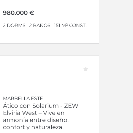
zonas más...
980.000 €
2 DORMS
2 BAÑOS
151 M² CONST.
MARBELLA ESTE
Ático con Solarium - ZEW
Elviria West – Vive en
armonía entre diseño,
confort y naturaleza.