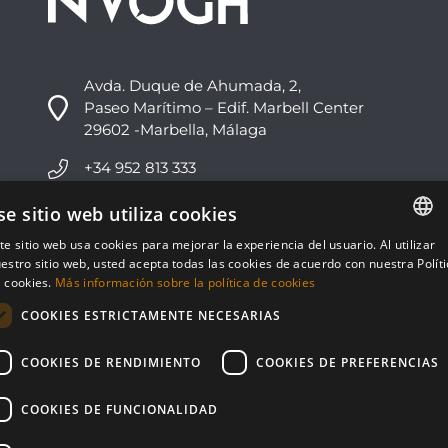
Avda. Duque de Ahumada, 2,
Paseo Marítimo – Edif. Marbell Center
29602 -Marbella, Málaga
+34 952 813 333
info@nvoga.com
se sitio web utiliza cookies
te sitio web usa cookies para mejorar la experiencia del usuario. Al utilizar
ENGLISH
C. del Ciervo, 1D
estro sitio web, usted acepta todas las cookies de acuerdo con nuestra Polít
Urbanización Los Monteros
 cookies.
Más información sobre la política de cookies
ESPAÑOL
29603 -Marbella, Málaga
COOKIES ESTRICTAMENTE NECESARIAS
+34 951 178 270
COOKIES DE RENDIMIENTO
COOKIES DE PREFERENCIAS
info@nvoga.com
COOKIES DE FUNCIONALIDAD