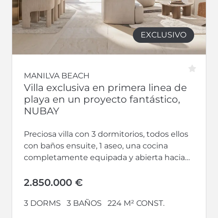
EXCLUSIVO
MANILVA BEACH
Villa exclusiva en primera linea de
playa en un proyecto fantástico,
NUBAY
Preciosa villa con 3 dormitorios, todos ellos
con baños ensuite, 1 aseo, una cocina
completamente equipada y abierta hacia
un gran salón-comedor. Además, cuenta
con...
2.850.000 €
3 DORMS
3 BAÑOS
224 M² CONST.