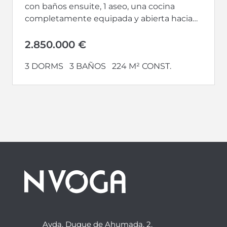
con baños ensuite, 1 aseo, una cocina
completamente equipada y abierta hacia
un gran salón-comedor. Además, cuenta
con...
2.850.000 €
3 DORMS
3 BAÑOS
224 M² CONST.
Avda. Duque de Ahumada, 2,