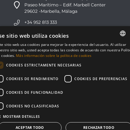
Paseo Marítimo – Edif. Marbell Center
29602 -Marbella, Málaga
+34 952 813 333
info@nvoga.com
se sitio web utiliza cookies
te sitio web usa cookies para mejorar la experiencia del usuario. Al utilizar
ENGLISH
C. del Ciervo, 1D
estro sitio web, usted acepta todas las cookies de acuerdo con nuestra Polít
Urbanización Los Monteros
 cookies.
Más información sobre la política de cookies
ESPAÑOL
29603 -Marbella, Málaga
COOKIES ESTRICTAMENTE NECESARIAS
+34 951 178 270
COOKIES DE RENDIMIENTO
COOKIES DE PREFERENCIAS
info@nvoga.com
COOKIES DE FUNCIONALIDAD
COOKIES NO CLASIFICADAS
MOSTRAR DETALLES
© NVOGA 2024 ·
Cookies
·
Legal
Built by
inmoba
ACEPTAR TODO
RECHAZAR TODO