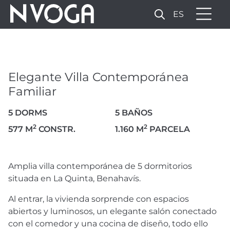
ES
ELEGANTE VILLA
CONTEMPORÁNEA
FAMILIAR
Elegante Villa Contemporánea
5.695.000 €
Familiar
5 DORMS
5 BAÑOS
58 FOTOS
2
2
577 M
CONSTR.
1.160 M
PARCELA
Amplia villa contemporánea de 5 dormitorios
situada en La Quinta, Benahavís.
Al entrar, la vivienda sorprende con espacios
abiertos y luminosos, un elegante salón conectado
con el comedor y una cocina de diseño, todo ello