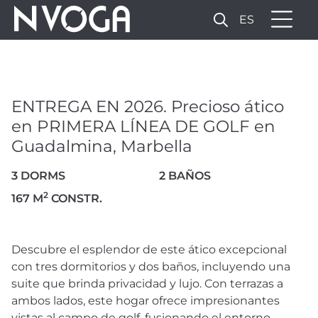
ES
ENTREGA EN 2026.
PRECIOSO ÁTICO EN
PRIMERA LÍNEA DE GOLF
ENTREGA EN 2026. Precioso ático
EN GUADALMINA,
en PRIMERA LÍNEA DE GOLF en
MARBELLA
Guadalmina, Marbella
1.490.000 €
3 DORMS
2 BAÑOS
2
167 M
CONSTR.
12 FOTOS
Descubre el esplendor de este ático excepcional
con tres dormitorios y dos baños, incluyendo una
suite que brinda privacidad y lujo. Con terrazas a
ambos lados, este hogar ofrece impresionantes
vistas al campo de golf, fusionando el entorno