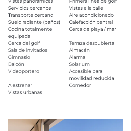
Vistas panorámicas
Primera linea de golf
Servicios cercanos
Vistas a la calle
Transporte cercano
Aire acondicionado
Suelo radiante (baños)
Calefacción central
Cocina totalmente
Cerca de playa / mar
equipada
Cerca del golf
Terraza descubierta
Sala de invitados
Almacén
Gimnasio
Alarma
Balcón
Solarium
Videoportero
Accesible para
movilidad reducida
A estrenar
Comedor
Vistas urbanas