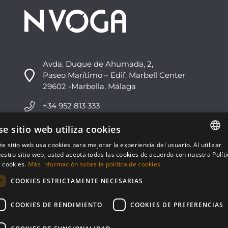
Avda. Duque de Ahumada, 2,
Paseo Marítimo – Edif. Marbell Center
29602 -Marbella, Málaga
+34 952 813 333
info@nvoga.com
se sitio web utiliza cookies
te sitio web usa cookies para mejorar la experiencia del usuario. Al utilizar
ENGLISH
C. del Ciervo, 1D
estro sitio web, usted acepta todas las cookies de acuerdo con nuestra Polít
Urbanización Los Monteros
 cookies.
Más información sobre la política de cookies
ESPAÑOL
29603 -Marbella, Málaga
COOKIES ESTRICTAMENTE NECESARIAS
+34 951 178 270
COOKIES DE RENDIMIENTO
COOKIES DE PREFERENCIAS
info@nvoga.com