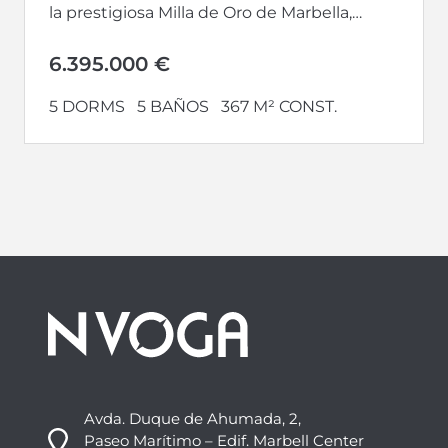
la prestigiosa Milla de Oro de Marbella,
dentro del reconocido complejo EPIC...
6.395.000 €
5 DORMS
5 BAÑOS
367 M² CONST.
Avda. Duque de Ahumada, 2,
Paseo Marítimo – Edif. Marbell Center