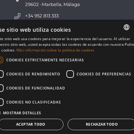
29602 -Marbella, Málaga
+34 952 813 333
info@nvoga.com
se sitio web utiliza cookies
te sitio web usa cookies para mejorar la experiencia del usuario. Al utilizar
ENGLISH
C. del Ciervo, 1D
estro sitio web, usted acepta todas las cookies de acuerdo con nuestra Polít
Urbanización Los Monteros
 cookies.
Más información sobre la política de cookies
ESPAÑOL
29603 -Marbella, Málaga
COOKIES ESTRICTAMENTE NECESARIAS
+34 951 178 270
COOKIES DE RENDIMIENTO
COOKIES DE PREFERENCIAS
info@nvoga.com
COOKIES DE FUNCIONALIDAD
COOKIES NO CLASIFICADAS
MOSTRAR DETALLES
© NVOGA 2024 ·
Cookies
·
Legal
Built by
inmoba
ACEPTAR TODO
RECHAZAR TODO