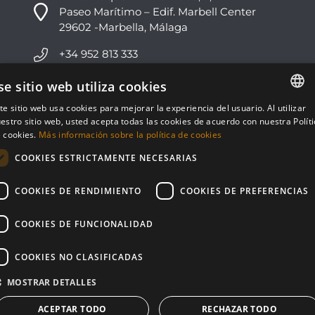
Paseo Marítimo – Edif. Marbell Center
29602 -Marbella, Málaga
+34 952 813 333
info@nvoga.com
se sitio web utiliza cookies
te sitio web usa cookies para mejorar la experiencia del usuario. Al utilizar
ENGLISH
C. del Ciervo, 1D
estro sitio web, usted acepta todas las cookies de acuerdo con nuestra Polít
Urbanización Los Monteros
 cookies.
Más información sobre la política de cookies
ESPAÑOL
29603 -Marbella, Málaga
COOKIES ESTRICTAMENTE NECESARIAS
+34 951 178 270
COOKIES DE RENDIMIENTO
COOKIES DE PREFERENCIAS
info@nvoga.com
COOKIES DE FUNCIONALIDAD
COOKIES NO CLASIFICADAS
MOSTRAR DETALLES
© NVOGA 2024 ·
Cookies
·
Legal
Built by
inmoba
ACEPTAR TODO
RECHAZAR TODO