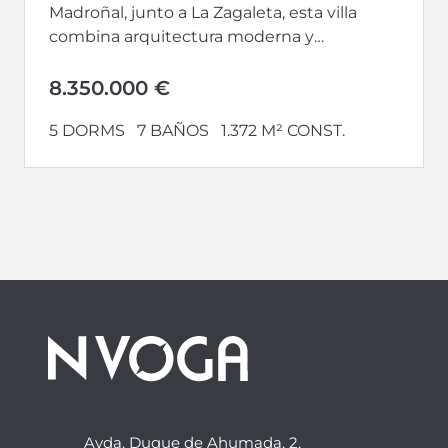
Madroñal, junto a La Zagaleta, esta villa
combina arquitectura moderna y
tradicional andaluza con espectaculares
vistas al mar y...
8.350.000 €
5 DORMS
7 BAÑOS
1.372 M² CONST.
Avda. Duque de Ahumada, 2,