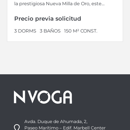
la prestigiosa Nueva Milla de Oro, este
impresionante ático de 3...
Precio previa solicitud
3 DORMS
3 BAÑOS
150 M² CONST.
Avda. Duque de Ahumada, 2,
Paseo Marítimo – Edif. Marbell Center