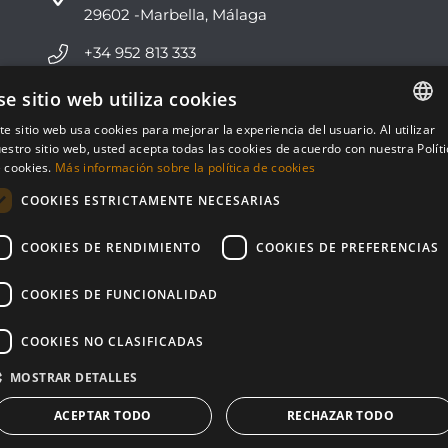
29602 -Marbella, Málaga
+34 952 813 333
info@nvoga.com
se sitio web utiliza cookies
te sitio web usa cookies para mejorar la experiencia del usuario. Al utilizar
ENGLISH
C. del Ciervo, 1D
estro sitio web, usted acepta todas las cookies de acuerdo con nuestra Polít
Urbanización Los Monteros
 cookies.
Más información sobre la política de cookies
ESPAÑOL
29603 -Marbella, Málaga
COOKIES ESTRICTAMENTE NECESARIAS
+34 951 178 270
COOKIES DE RENDIMIENTO
COOKIES DE PREFERENCIAS
info@nvoga.com
COOKIES DE FUNCIONALIDAD
COOKIES NO CLASIFICADAS
MOSTRAR DETALLES
© NVOGA 2024 ·
Cookies
·
Legal
Built by
inmoba
ACEPTAR TODO
RECHAZAR TODO