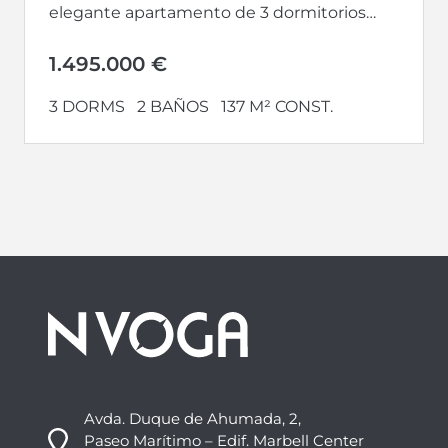
elegante apartamento de 3 dormitorios
combina a la perfección...
1.495.000 €
3 DORMS
2 BAÑOS
137 M² CONST.
Avda. Duque de Ahumada, 2,
Paseo Marítimo – Edif. Marbell Center