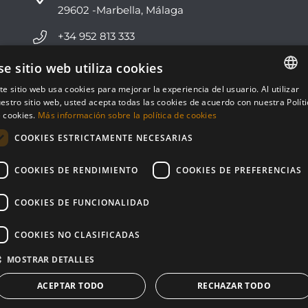
29602 -Marbella, Málaga
+34 952 813 333
info@nvoga.com
se sitio web utiliza cookies
te sitio web usa cookies para mejorar la experiencia del usuario. Al utilizar
ENGLISH
C. del Ciervo, 1D
estro sitio web, usted acepta todas las cookies de acuerdo con nuestra Polít
Urbanización Los Monteros
 cookies.
Más información sobre la política de cookies
ESPAÑOL
29603 -Marbella, Málaga
COOKIES ESTRICTAMENTE NECESARIAS
+34 951 178 270
COOKIES DE RENDIMIENTO
COOKIES DE PREFERENCIAS
info@nvoga.com
COOKIES DE FUNCIONALIDAD
COOKIES NO CLASIFICADAS
MOSTRAR DETALLES
© NVOGA 2024 ·
Cookies
·
Legal
Built by
inmoba
ACEPTAR TODO
RECHAZAR TODO