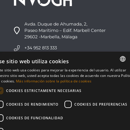
Avda. Duque de Ahumada, 2,
Paseo Marítimo – Edif. Marbell Center
29602 -Marbella, Málaga
+34 952 813 333
info@nvoga.com
se sitio web utiliza cookies
te sitio web usa cookies para mejorar la experiencia del usuario. Al utilizar
ENGLISH
C. del Ciervo, 1D
estro sitio web, usted acepta todas las cookies de acuerdo con nuestra Polít
Urbanización Los Monteros
 cookies.
Más información sobre la política de cookies
ESPAÑOL
29603 -Marbella, Málaga
COOKIES ESTRICTAMENTE NECESARIAS
+34 951 178 270
COOKIES DE RENDIMIENTO
COOKIES DE PREFERENCIAS
info@nvoga.com
COOKIES DE FUNCIONALIDAD