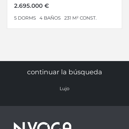
circundantes, combinando diseño...
2.695.000 €
5 DORMS
4 BAÑOS
231 M² CONST.
continuar la búsqueda
Lujo