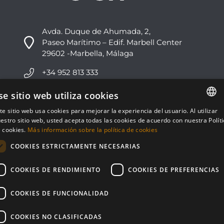
Avda. Duque de Ahumada, 2,
Paseo Marítimo – Edif. Marbell Center
29602 -Marbella, Málaga
+34 952 813 333
info@nvoga.com
se sitio web utiliza cookies
te sitio web usa cookies para mejorar la experiencia del usuario. Al utilizar
ENGLISH
C. del Ciervo, 1D
estro sitio web, usted acepta todas las cookies de acuerdo con nuestra Polít
Urbanización Los Monteros
 cookies.
Más información sobre la política de cookies
ESPAÑOL
29603 -Marbella, Málaga
COOKIES ESTRICTAMENTE NECESARIAS
+34 951 178 270
COOKIES DE RENDIMIENTO
COOKIES DE PREFERENCIAS
info@nvoga.com
COOKIES DE FUNCIONALIDAD
COOKIES NO CLASIFICADAS