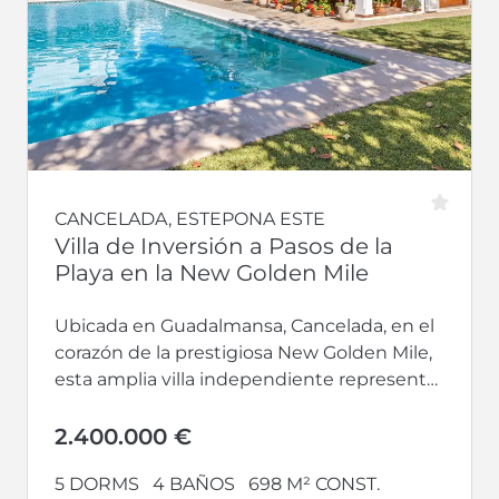
CANCELADA, ESTEPONA ESTE
Villa de Inversión a Pasos de la
Playa en la New Golden Mile
Ubicada en Guadalmansa, Cancelada, en el
corazón de la prestigiosa New Golden Mile,
esta amplia villa independiente representa
una excepcional oportunidad de inversión
a tan...
2.400.000 €
5 DORMS
4 BAÑOS
698 M² CONST.