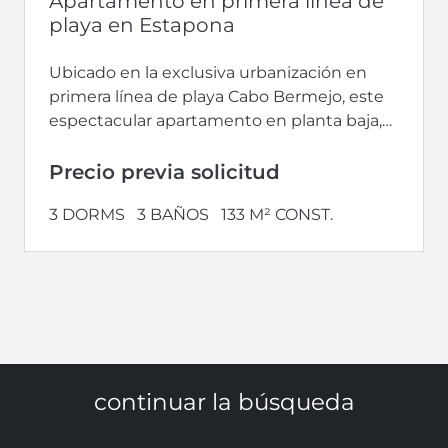
Apartamento en primera línea de
playa en Estapona
Ubicado en la exclusiva urbanización en
primera línea de playa Cabo Bermejo, este
espectacular apartamento en planta baja,
totalmente renovado, ofrece una
combinación perfecta de...
Precio previa solicitud
3 DORMS
3 BAÑOS
133 M² CONST.
continuar la búsqueda