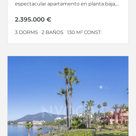
espectacular apartamento en planta baja,
totalmente renovado, ofrece una
combinación perfecta de...
2.395.000 €
3 DORMS
2 BAÑOS
130 M² CONST.