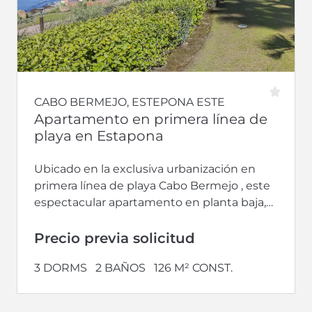
CABO BERMEJO, ESTEPONA ESTE
Apartamento en primera línea de
playa en Estapona
Ubicado en la exclusiva urbanización en
primera línea de playa Cabo Bermejo , este
espectacular apartamento en planta baja,
totalmente renovado, ofrece una
combinación perfecta...
Precio previa solicitud
3 DORMS
2 BAÑOS
126 M² CONST.