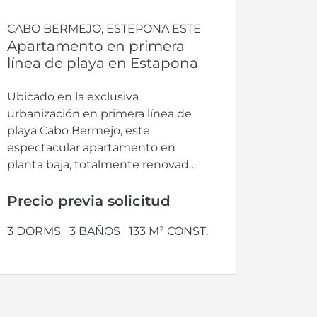
CABO BERMEJO, ESTEPONA ESTE
Apartamento en primera
línea de playa en Estapona
Ubicado en la exclusiva
urbanización en primera línea de
playa Cabo Bermejo, este
espectacular apartamento en
planta baja, totalmente renovado,
ofrece una combinación perfecta
de...
Precio previa solicitud
3 DORMS
3 BAÑOS
133 M² CONST.