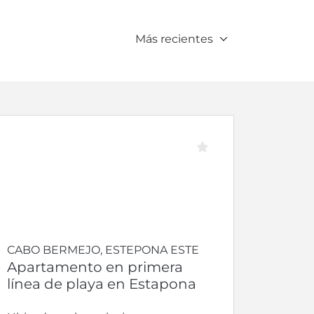
Más recientes
CABO BERMEJO, ESTEPONA ESTE
Apartamento en primera
línea de playa en Estapona