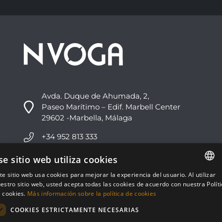
Avda. Duque de Ahumada, 2,
Paseo Marítimo – Edif. Marbell Center
29602 -Marbella, Málaga
+34 952 813 333
info@nvoga.com
se sitio web utiliza cookies
te sitio web usa cookies para mejorar la experiencia del usuario. Al utilizar
ENGLISH
C. del Ciervo, 1D
estro sitio web, usted acepta todas las cookies de acuerdo con nuestra Polít
Urbanización Los Monteros
 cookies.
Más información sobre la política de cookies
ESPAÑOL
29603 -Marbella, Málaga
COOKIES ESTRICTAMENTE NECESARIAS