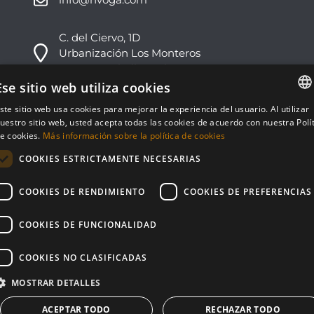
C. del Ciervo, 1D
Urbanización Los Monteros
29603 -Marbella, Málaga
Ese sitio web utiliza cookies
+34 951 178 270
ste sitio web usa cookies para mejorar la experiencia del usuario. Al utilizar
ENGLISH
info@nvoga.com
uestro sitio web, usted acepta todas las cookies de acuerdo con nuestra Polí
e cookies.
Más información sobre la política de cookies
ESPAÑOL
COOKIES ESTRICTAMENTE NECESARIAS
COOKIES DE RENDIMIENTO
COOKIES DE PREFERENCIAS
© NVOGA 2024 ·
Cookies
·
Legal
Built by
inmoba
COOKIES DE FUNCIONALIDAD
COOKIES NO CLASIFICADAS
MOSTRAR DETALLES
ACEPTAR TODO
RECHAZAR TODO