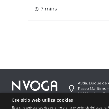
7 mins
Avda. Duque de 
Paseo Marítimo –
29602 -Marbella,
Ese sitio web utiliza cookies
+34 952 813 333
Este sitio web usa cookies para mejorar la experiencia del usuario. A