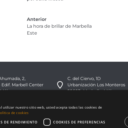
Anterior
La hora de brillar de Marbella
Este
Ahumada, 2,
C. del Ciervo, 1D
 Edif. Marbell Center
Urbanización Los Monteros
 Málaga
29603 -Marbella, Málaga
+34 951 178 270
l utilizar nuestro sitio web, usted acepta todas las cookies de
info@nvoga.com
lítica de cookies
ES DE RENDIMIENTO
COOKIES DE PREFERENCIAS