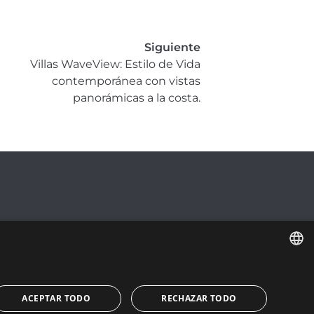
Siguiente
Villas WaveView: Estilo de Vida
contemporánea con vistas
panorámicas a la costa.
ENGLISH
ACEPTAR TODO
RECHAZAR TODO
ESPAÑOL