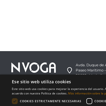
Avda. Duque de 
Paseo Marítimo –
29602 -Marbella,
Ese sitio web utiliza cookies
+34 952 813 333
Este sitio web usa cookies para mejorar la experiencia del usuario. A
info@nvoga.com
acuerdo con nuestra Política de cookies.
Más información sobre la po
COOKIES ESTRICTAMENTE NECESARIAS
COOKI