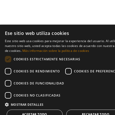
Ese sitio web utiliza cookies
Este sitio web usa cookies para mejorar la experiencia del usuario. Al util
EN
nuestro sitio web, usted acepta todas las cookies de acuerdo con nuestra 
de cookies.
Más información sobre la política de cookies
ES
COOKIES ESTRICTAMENTE NECESARIAS
COOKIES DE RENDIMIENTO
COOKIES DE PREFERENC
COOKIES DE FUNCIONALIDAD
COOKIES NO CLASIFICADAS
MOSTRAR DETALLES
ACEPTAR TODO
RECHAZAR TODO