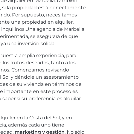
 de alquiler en Marbella, también
, si la propiedad está perfectamente
nido. Por supuesto, necesitamos
nte una propiedad en alquiler,
es inquilinos.Una agencia de Marbella
xperimentada, se asegurará de que
ya una inversión sólida.
nuestra amplia experiencia, para
 los frutos deseados, tanto a los
ilinos. Comenzamos revisando
l Sol y dándole un asesoramiento
ades de su vivienda en términos de
te importante en este proceso es
saber si su preferencia es alquilar
iler en la Costa del Sol, y en
ia, además cada uno tiene
piedad,
marketing y gestión
. No sólo