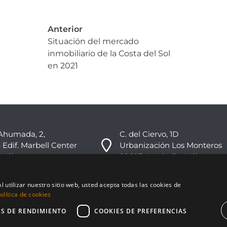
Anterior
Situación del mercado
inmobiliario de la Costa del Sol
en 2021
Ahumada, 2,
C. del Ciervo, 1D
 Edif. Marbell Center
Urbanización Los Monteros
 Málaga
29603 -Marbella, Málaga
+34 951 178 270
l utilizar nuestro sitio web, usted acepta todas las cookies de
info@nvoga.com
lítica de cookies
ES DE RENDIMIENTO
COOKIES DE PREFERENCIAS