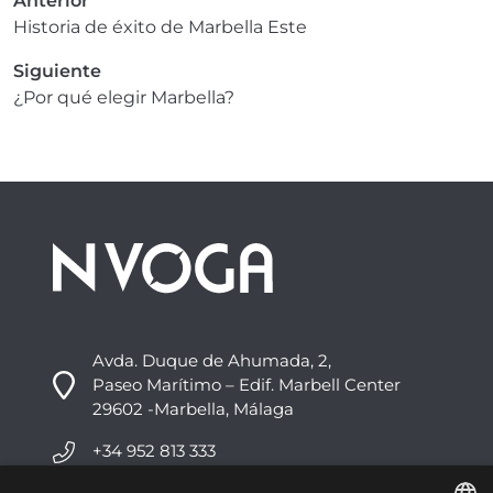
Anterior
Historia de éxito de Marbella Este
Siguiente
¿Por qué elegir Marbella?
Avda. Duque de Ahumada, 2,
Paseo Marítimo – Edif. Marbell Center
29602 -Marbella, Málaga
+34 952 813 333
info@nvoga.com