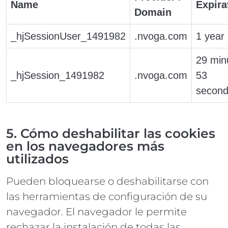
Name
Expira
Domain
_hjSessionUser_1491982
.nvoga.com
1 year
29 min
_hjSession_1491982
.nvoga.com
53
secon
5. Cómo deshabilitar las cookies
en los navegadores más
utilizados
Pueden bloquearse o deshabilitarse con
las herramientas de configuración de su
navegador. El navegador le permite
rechazar la instalación de todas las