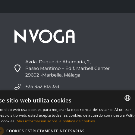
Avda. Duque de Ahumada, 2,
Paseo Marítimo – Edif. Marbell Center
29602 -Marbella, Málaga
+34 952 813 333
info@nvoga.com
se sitio web utiliza cookies
te sitio web usa cookies para mejorar la experiencia del usuario. Al utilizar
ENGLISH
C. del Ciervo, 1D
estro sitio web, usted acepta todas las cookies de acuerdo con nuestra Polít
Urbanización Los Monteros
 cookies.
Más información sobre la política de cookies
ESPAÑOL
29603 -Marbella, Málaga
COOKIES ESTRICTAMENTE NECESARIAS