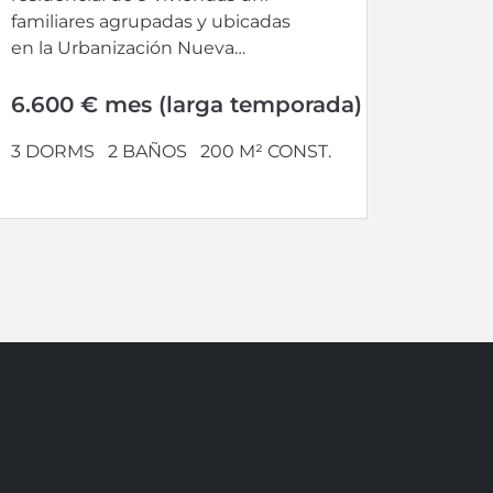
familiares agrupadas y ubicadas
en la Urbanización Nueva
Andalucía, Marbella. Esta...
6.600 € mes (larga temporada)
3 DORMS
2 BAÑOS
200 M² CONST.