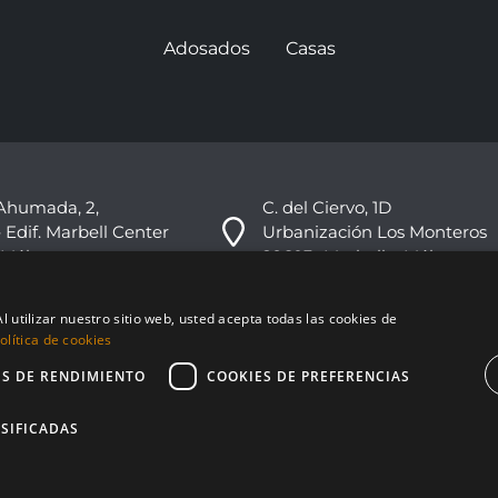
Adosados
Casas
Ahumada, 2,
C. del Ciervo, 1D
 Edif. Marbell Center
Urbanización Los Monteros
 Málaga
29603 -Marbella, Málaga
+34 951 178 270
l utilizar nuestro sitio web, usted acepta todas las cookies de
info@nvoga.com
lítica de cookies
ES DE RENDIMIENTO
COOKIES DE PREFERENCIAS
SIFICADAS