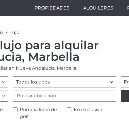
PROPIEDADES
ALQUILERES
ia
Lujo
ujo para alquilar
cia, Marbella
ilar en Nueva Andalucia, Marbella.
Todos los tipos
Pr
de
Primera línea de
En exclusiva
golf