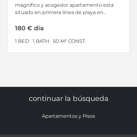
magnífico y acogedor apartamento está
situado en primera línea de playa en
Carvajal, Fuengirola. Completamente
reformado...
180 € dia
1 BED
1 BATH
50 M² CONST.
continuar la búsqueda
Apartamentos y Pisos