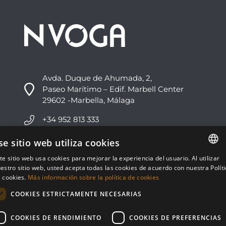
Avda. Duque de Ahumada, 2,
Paseo Marítimo – Edif. Marbell Center
29602 -Marbella, Málaga
+34 952 813 333
info@nvoga.com
se sitio web utiliza cookies
te sitio web usa cookies para mejorar la experiencia del usuario. Al utilizar
ENGLISH
C. del Ciervo, 1D
estro sitio web, usted acepta todas las cookies de acuerdo con nuestra Polít
Urbanización Los Monteros
 cookies.
Más información sobre la política de cookies
ESPAÑOL
29603 -Marbella, Málaga
COOKIES ESTRICTAMENTE NECESARIAS
+34 951 178 270
COOKIES DE RENDIMIENTO
COOKIES DE PREFERENCIAS