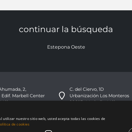
continuar la búsqueda
Estepona Oeste
Ahumada, 2,
C. del Ciervo, 1D
 Edif. Marbell Center
Urbanización Los Monteros
 Málaga
29603 -Marbella, Málaga
+34 951 178 270
l utilizar nuestro sitio web, usted acepta todas las cookies de
info@nvoga.com
lítica de cookies