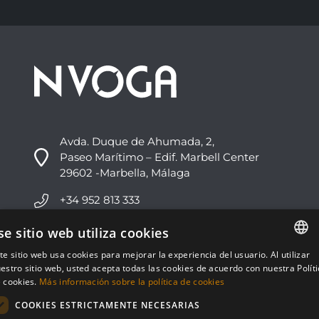
Avda. Duque de Ahumada, 2,
Paseo Marítimo – Edif. Marbell Center
29602 -Marbella, Málaga
+34 952 813 333
info@nvoga.com
se sitio web utiliza cookies
te sitio web usa cookies para mejorar la experiencia del usuario. Al utilizar
ENGLISH
C. del Ciervo, 1D
estro sitio web, usted acepta todas las cookies de acuerdo con nuestra Polít
Urbanización Los Monteros
 cookies.
Más información sobre la política de cookies
ESPAÑOL
29603 -Marbella, Málaga
COOKIES ESTRICTAMENTE NECESARIAS