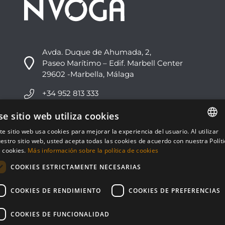
Avda. Duque de Ahumada, 2,
Paseo Marítimo – Edif. Marbell Center
29602 -Marbella, Málaga
+34 952 813 333
info@nvoga.com
se sitio web utiliza cookies
te sitio web usa cookies para mejorar la experiencia del usuario. Al utilizar
ENGLISH
C. del Ciervo, 1D
estro sitio web, usted acepta todas las cookies de acuerdo con nuestra Polít
Urbanización Los Monteros
 cookies.
Más información sobre la política de cookies
ESPAÑOL
29603 -Marbella, Málaga
COOKIES ESTRICTAMENTE NECESARIAS
+34 951 178 270
COOKIES DE RENDIMIENTO
COOKIES DE PREFERENCIAS
info@nvoga.com
COOKIES DE FUNCIONALIDAD