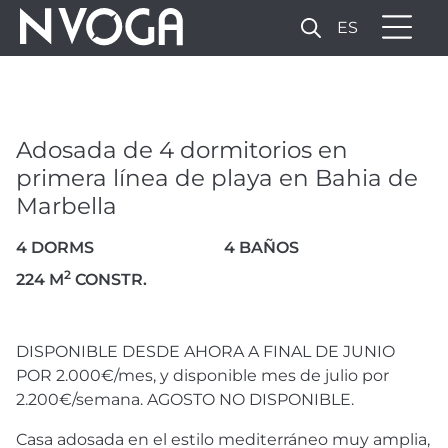
ES
ADOSADA DE 4
DORMITORIOS EN PRIMERA
LÍNEA DE PLAYA EN BAHIA
Adosada de 4 dormitorios en
DE MARBELLA
primera línea de playa en Bahia de
2.200 € SEMANA
Marbella
2.500 € MES (LARGA
4 DORMS
4 BAÑOS
TEMPORADA)
2
224 M
CONSTR.
21 FOTOS
DISPONIBLE
DESDE
AHORA
A
FINAL
DE
JUNIO
POR
2.000€/mes, y disponible mes de julio por
2.200€/semana.
AGOSTO
NO
DISPONIBLE
.
Casa adosada en el estilo mediterráneo muy amplia,